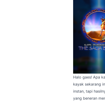
Halo gaes! Apa ka
kayak sekarang in
instan, tapi hasi
yang beneran men