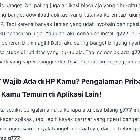
s banget. ‘Ah, paling juga aplikasi biasa aja yang gitu-gitu d
ing banget download aplikasi yang katanya keren tapi uju
HP. Tapi karena banyak teman yang udah nyobain dan ngasi
 aku penasaran juga. Ya udah, aku coba deh install
g777
ini.
 beneran bikin nagih! Dulu, aku sering banget bingung nyari
a stuck di rutinitas yang itu-itu aja. Tapi semenjak ada
g7
badi yang super canggih dan bisa diandalkan di genggaman
 Wajib Ada di HP Kamu? Pengalaman Prib
Kamu Temuin di Aplikasi Lain!
ta sedikit pengalaman aku kenapa aku bisa bilang
g777
ini
kadar aplikasi, tapi lebih kayak
partner
yang ngerti banget
ran ngerasain banyak banget manfaatnya, dan ini beberapa
sama
g777
: