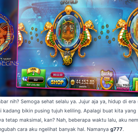
bar nih? Semoga sehat selalu ya. Jujur aja ya, hidup di era
i kadang bikin pusing tujuh keliling. Apalagi buat kita yan
lnya tetap maksimal, kan? Nah, beberapa waktu lalu, aku nem
gubah cara aku ngelihat banyak hal. Namanya
g777
.