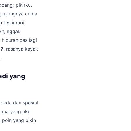
oang,’ pikirku.
ng-ujungnya cuma
h testimoni
 Eh, nggak
 hiburan pas lagi
77
, rasanya kayak
.
adi yang
 beda dan spesial.
 apa yang aku
 poin yang bikin