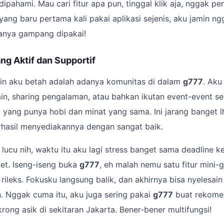
pahami. Mau cari fitur apa pun, tinggal klik aja, nggak pe
n yang baru pertama kali pakai aplikasi sejenis, aku jamin n
ranya gampang dipakai!
ng Aktif dan Supportif
kin aku betah adalah adanya komunitas di dalam
g777
. Aku
n, sharing pengalaman, atau bahkan ikutan event-event se
yang punya hobi dan minat yang sama. Ini jarang banget lh
hasil menyediakannya dengan sangat baik.
lucu nih, waktu itu aku lagi stress banget sama deadline ke
t. Iseng-iseng buka
g777
, eh malah nemu satu fitur mini
 rileks. Fokusku langsung balik, dan akhirnya bisa nyelesai
ih. Nggak cuma itu, aku juga sering pakai
g777
buat rekome
ong asik di sekitaran Jakarta. Bener-bener multifungsi!