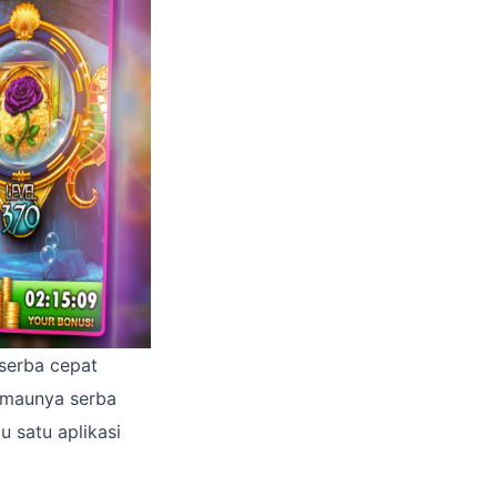
 serba cepat
g maunya serba
u satu aplikasi