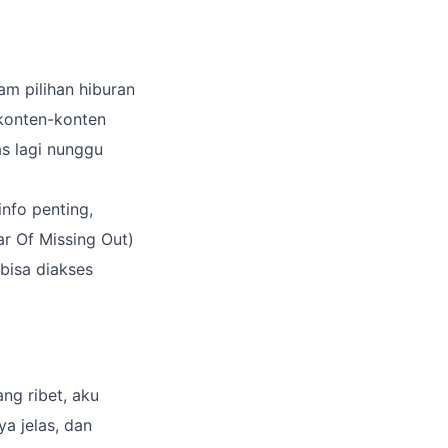
m pilihan hiburan
 konten-konten
s lagi nunggu
info penting,
r Of Missing Out)
 bisa diakses
ng ribet, aku
ya jelas, dan