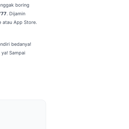
, nggak boring
777
. Dijamin
e atau App Store.
ndiri bedanya!
 ya! Sampai