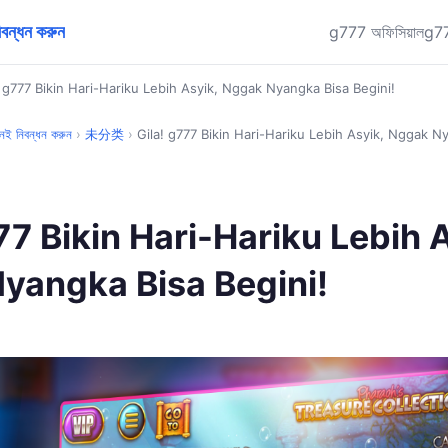
বন্ধন করুন
g777 অফিসিয়াল
g7
! g777 Bikin Hari-Hariku Lebih Asyik, Nggak Nyangka Bisa Begini!
ই নিবন্ধন করুন
›
未分类
›
Gila! g777 Bikin Hari-Hariku Lebih Asyik, Nggak N
77 Bikin Hari-Hariku Lebih 
yangka Bisa Begini!