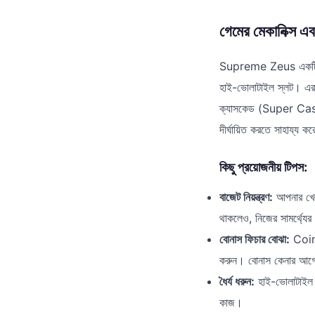
গেমের মেকানিক্স 
Supreme Zeus একটি ৫-র
হাই-ভোলাটাইল স্লট। এর 
ক্যাসকেড (Super Cascad
দীর্ঘায়িত করতে সাহায্য ক
কিছু প্রয়োজনীয় টিপস:
বাজেট নিয়ন্ত্রণ:
আপনার খেল
থাকলেও, নিজের সামর্থ্যের
বোনাস ফিচার বোঝা:
CoinW
করুন। বোনাস কেনার আগে 
ধৈর্য ধরুন:
হাই-ভোলাটাইল 
কাজ।