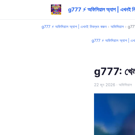
g777 ⚡ অফিসিয়াল অ্যাপ | এখনই নি
g777 ⚡ অফিসিয়াল অ্যাপ | এখনই নিবন্ধন করুন
›
অফিসিয়াল
›
g777
g777 ⚡ অফিসিয়াল অ্যাপ | এখন
g777: খেলা
22 জুন 2026
· অফিসিয়াল