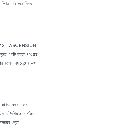
ক স্পিন সেট করে নিতে
বং LAST ASCENSION।
অন্তত একটি কয়েন পাওয়ার
র্তমান ব্যালেন্সের কথা
 করিয়ে দেবে। এর
ইন পটেনশিয়াল গেমটিকে
সবসময়ই শ্রেয়।