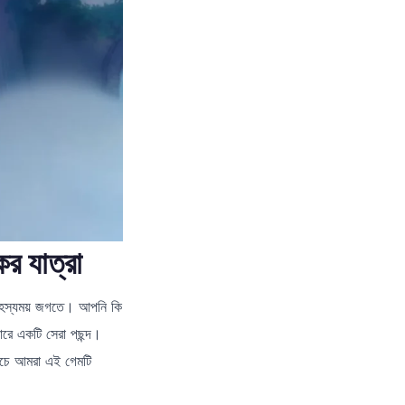
 যাত্রা
রহস্যময় জগতে। আপনি কি
রে একটি সেরা পছন্দ।
িচে আমরা এই গেমটি