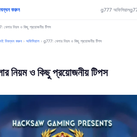
বন্ধন করুন
g777 অফিসিয়াল
g7
: খেলার নিয়ম ও কিছু প্রয়োজনীয় টিপস
ই নিবন্ধন করুন
›
অফিসিয়াল
›
g777: খেলার নিয়ম ও কিছু প্রয়োজনীয় টিপস
র নিয়ম ও কিছু প্রয়োজনীয় টিপস